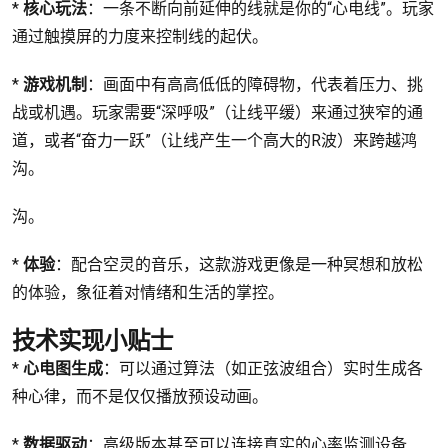
*
核心玩法
：一条不断向前延伸的线就是你的“心电线”。玩家
通过触摸屏的力度来控制线的起伏。
*
游戏机制
：画面中有高高低低的障碍物，代表着压力、挑
战或机遇。玩家需要“深呼吸”（让线平缓）来通过狭窄的通
道，或者“奋力一跃”（让线产生一个高大的R波）来跨越鸿
沟。
沟。
*
体验
：配合空灵的音乐，这款游戏更像是一种冥想和放松
的体验，象征着对情绪和生活的掌控。
技术实现小贴士
*
心电图生成
：可以通过算法（如正弦波组合）实时生成各
种心律，而不是仅仅播放预设动画。
*
数据驱动
：高级版本甚至可以连接真实的心率监测设备