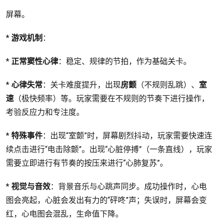
屏幕。
*
游戏机制
：
*
正常窦性心律
：稳定、规律的节拍，作为基础关卡。
*
心律失常
：关卡难度提升，出现
房颤
（不规则乱跳）、
室
速
（极快频率）等。玩家需要在不规则的节奏下进行操作，
考验反应力和专注度。
*
特殊事件
：出现“室颤”时，屏幕剧烈抖动，玩家需要快速连
续点击进行“电击除颤”。出现“心脏停搏”（一条直线），玩家
需要立即进行有节奏的按压来进行“心肺复苏”。
*
视觉与音效
：背景音乐与心跳声同步。成功操作时，心电
图会亮起，心脏会发出有力的“砰咚”声；失误时，屏幕会变
红，心电图会混乱，生命值下降。